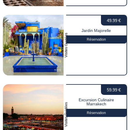
49.99 €
Jardin Majorelle
Visites Guidées
Réservation
59.99 €
Excursion Culinaire
Marrakech
Visites Guidées
Réservation